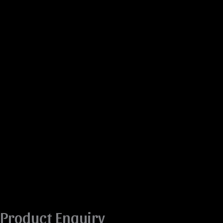
Product Enquiry